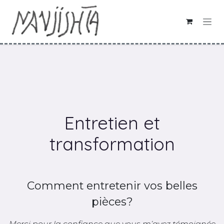
Se rendre au contenu
Entretien et
transformation
Comment entretenir vos belles
pièces?
Merci pour la confiance que vous m’avez témoignée